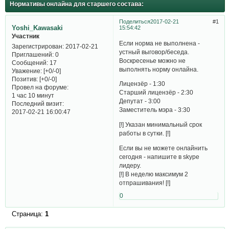
Нормативы онлайна для старшего состава:
Поделиться
2017-02-21
1
Yoshi_Kawasaki
15:54:42
Участник
Если норма не выполнена -
Зарегистрирован
: 2017-02-21
устный выговор/беседа.
Приглашений:
0
Воскресенье можно не
Сообщений:
17
выполнять норму онлайна.
Уважение:
[+0/-0]
Позитив:
[+0/-0]
Лицензёр - 1:30
Провел на форуме:
Старший лицензёр - 2:30
1 час 10 минут
Депутат - 3:00
Последний визит:
Заместитель мэра - 3:30
2017-02-21 16:00:47
[!] Указан минимальный срок
работы в сутки. [!]
Если вы не можете онлайнить
сегодня - напишите в skype
лидеру.
[!] В неделю максимум 2
отпрашивания! [!]
0
Страница:
1