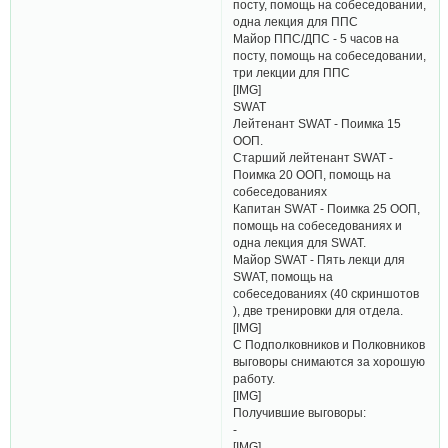
посту, помощь на собеседовании,
одна лекция для ППС
Майор ППС/ДПС - 5 часов на
посту, помощь на собеседовании,
три лекции для ППС
[​IMG]
SWAT
Лейтенант SWAT - Поимка 15
ООП.
Старший лейтенант SWAT -
Поимка 20 ООП, помощь на
собеседованиях
Капитан SWAT - Поимка 25 ООП,
помощь на собеседованиях и
одна лекция для SWAT.
Майор SWAT - Пять лекци для
SWAT, помощь на
собеседованиях (40 скриншотов
), две тренировки для отдела.
[​IMG]
С Подполковников и Полковников
выговоры снимаются за хорошую
работу.
[​IMG]
Получившие выговоры:
-
[​IMG]