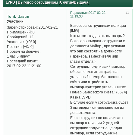
LVPD | Выговор сотрудникам [Снятие/Выдача]
Поделиться
2017-02-22
1
Tofik_Jastin
11:19:33
Участник
Выговоры сотрудникам полиции
Зарегистрирован
: 2017-02-21
[​IMG]
Приглашений:
0
Кто может выдавать выговоры?
Сообщений:
12
Выговоры выдают сотрудники с
Уважение:
[+0/-0]
должности Майор , при условии
Позитив:
[+0/-0]
что они состоят на должности
Провел на форуме:
( Тренера, заместителя или
1 час 5 минут
Последний визит:
главы отдела )
2017-02-22 11:21:00
Сотрудник получивший выговор
обязан оплатить штраф на
указанный номер банковского
счёта или отработать
выговор-критерии указаны ниже
Номер банковского счёта: 73574|
Казна LVPD
В случае если у сотрудника будет
3 выговора - он увольняется из
департамента.
Если сотрудник не оплачивает
выговор в течении 2-ух дней -
сотрудник получает еще один
выговор, если сотрудник не