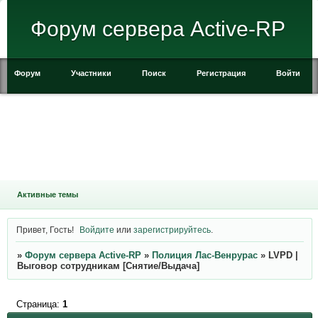
Форум сервера Active-RP
Форум
Участники
Поиск
Регистрация
Войти
Активные темы
Привет, Гость!
Войдите
или
зарегистрируйтесь
.
»
Форум сервера Active-RP
»
Полиция Лас-Венрурас
»
LVPD |
Выговор сотрудникам [Снятие/Выдача]
Страница:
1