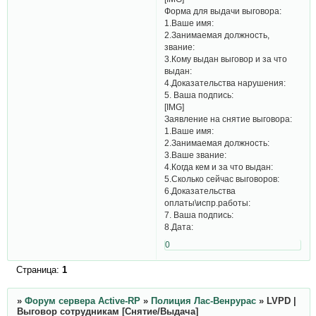
Форма для выдачи выговора:
1.Ваше имя:
2.Занимаемая должность,
звание:
3.Кому выдан выговор и за что
выдан:
4.Доказательства нарушения:
5. Ваша подпись:
[​IMG]
Заявление на снятие выговора:
1.Ваше имя:
2.Занимаемая должность:
3.Ваше звание:
4.Когда кем и за что выдан:
5.Сколько сейчас выговоров:
6.Доказательства
оплаты\испр.работы:
7. Ваша подпись:
8.Дата:​
0
Страница:
1
»
Форум сервера Active-RP
»
Полиция Лас-Венрурас
»
LVPD |
Выговор сотрудникам [Снятие/Выдача]